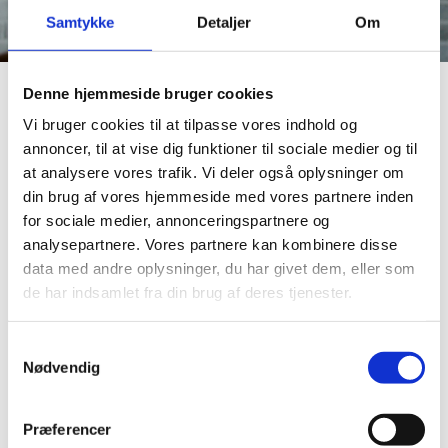
Samtykke
Detaljer
Om
Denne hjemmeside bruger cookies
Vi bruger cookies til at tilpasse vores indhold og
Processen ved vandskuring
annoncer, til at vise dig funktioner til sociale medier og til
at analysere vores trafik. Vi deler også oplysninger om
din brug af vores hjemmeside med vores partnere inden
Før man går i gang med vandskuring af hus, er det f.eks. vigtigt
for sociale medier, annonceringspartnere og
at sikre, at facaden er klar til behandlingen. Dette opnås ved
analysepartnere. Vores partnere kan kombinere disse
først at fjerne algevækst med algerens og slibe eventuel gammel
data med andre oplysninger, du har givet dem, eller som
maling af, hvis facaden eller væggen er malet.
de har indsamlet fra din brug af deres tjenester.
Ved at klargøre overfladen på denne måde, får man en ren og
bar overflade, som sikrer optimal hæfteevne på mursten. Dette
Samtykkevalg
er afgørende for at opnå et flot og holdbart resultat, der vil holde
Nødvendig
i mange år.
Hvis facaden, væggene eller overfladen har sætningsrevner, løs
Præferencer