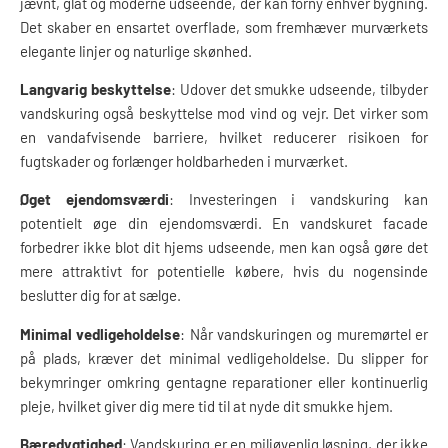
jævnt, glat og moderne udseende, der kan forny enhver bygning.
Det skaber en ensartet overflade, som fremhæver murværkets
elegante linjer og naturlige skønhed.
Langvarig beskyttelse
: Udover det smukke udseende, tilbyder
vandskuring også beskyttelse mod vind og vejr. Det virker som
en vandafvisende barriere, hvilket reducerer risikoen for
fugtskader og forlænger holdbarheden i murværket.
Øget ejendomsværdi
: Investeringen i vandskuring kan
potentielt øge din ejendomsværdi. En vandskuret facade
forbedrer ikke blot dit hjems udseende, men kan også gøre det
mere attraktivt for potentielle købere, hvis du nogensinde
beslutter dig for at sælge.
Minimal vedligeholdelse
: Når vandskuringen og muremørtel er
på plads, kræver det minimal vedligeholdelse. Du slipper for
bekymringer omkring gentagne reparationer eller kontinuerlig
pleje, hvilket giver dig mere tid til at nyde dit smukke hjem.
Bæredygtighed
: Vandskuring er en miljøvenlig løsning, der ikke