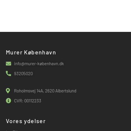
Murer København
info@murer-københavn.dk
93205020
Roholmsvej 14A, 2620 Albertslund
CVR: 00112233
Vores ydelser