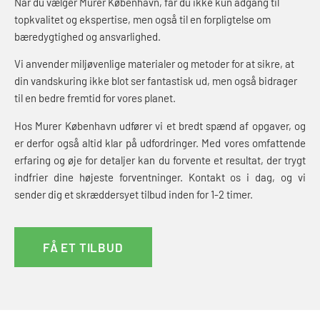
Når du vælger Murer København, får du ikke kun adgang til
topkvalitet og ekspertise, men også til en forpligtelse om
bæredygtighed og ansvarlighed.
Vi anvender miljøvenlige materialer og metoder for at sikre, at
din vandskuring ikke blot ser fantastisk ud, men også bidrager
til en bedre fremtid for vores planet.
Hos Murer København udfører vi et bredt spænd af opgaver, og
er derfor også altid klar på udfordringer. Med vores omfattende
erfaring og øje for detaljer kan du forvente et resultat, der trygt
indfrier dine højeste forventninger. Kontakt os i dag, og vi
sender dig et skræddersyet tilbud inden for 1-2 timer.
FÅ ET TILBUD