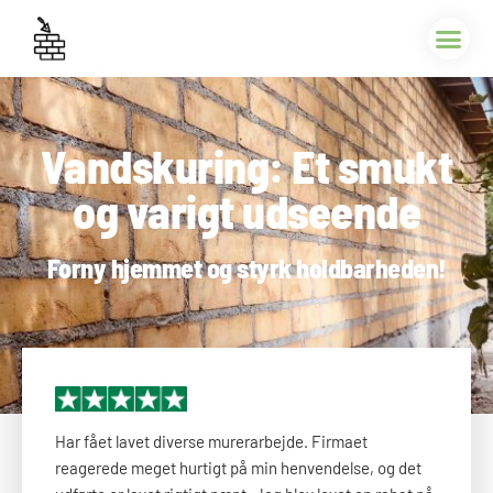
Vandskuring: Et smukt
og varigt udseende
Forny hjemmet og styrk holdbarheden!
Har fået lavet diverse murerarbejde. Firmaet
reagerede meget hurtigt på min henvendelse, og det