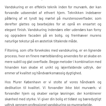
Vandskuring er en effektiv teknik inden for murværk, der kan
forvandle udseendet af ethvert hjem. Teknikken indebærer
påføring af et tyndt lag mørtel på murstensoverflader, som
derefter glattes og bearbejdes for at opnå en ensartet og
elegant finish. Vandskuring indendørs eller udendørs kan forny
og opgradere facaden på en bolig, og fremhæver murens
naturlige tekstur på en æstetisk tiltalende måde.
Filtsning, som ofte forveksles med vandskuring, er en lignende
process, hvor en finere mørtelblanding anvendes for at skabe en
mere subtil og glat overflade. Begge metoder i kombination med
hinanden kan skabe et unikt og iøjenfaldende udtryk, der
emmer af kvalitet og håndværksmæssig dygtighed.
Hos Murer København er vi stolte af vores håndværk og
dedikation til kvalitet. Vi forvandler ikke blot murværk; vi
forvandler hjem og skaber varige løsninger, der kombinerer
skønhed med styrke. Vi giver din bolig et tidløst og bæredygtigt
udtryk gennem professionel vandskuring og murerarbejde.