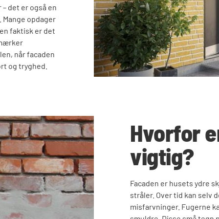
 – det er også en
nd. Mange opdager
en faktisk er det
 mærker
len, når facaden
rt og tryghed.
Hvorfor e
vigtig?
Facaden er husets ydre sk
stråler. Over tid kan selv
misfarvninger. Fugerne k
smuldre. Disse små tegn på