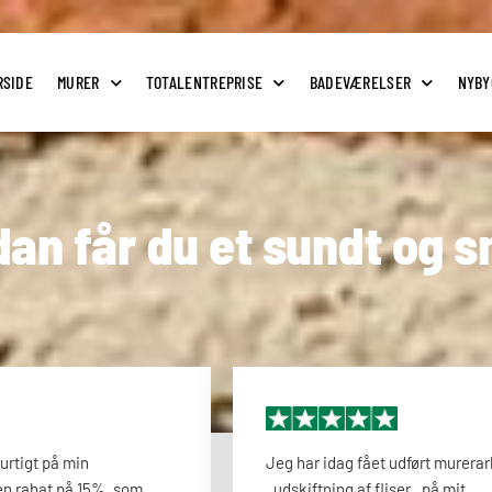
RSIDE
MURER
TOTALENTREPRISE
BADEVÆRELSER
NYBY
an får du et sundt og 
urtigt på min
Jeg har idag fået udført murera
 en rabat på 15%, som
, udskiftning af fliser , på mit