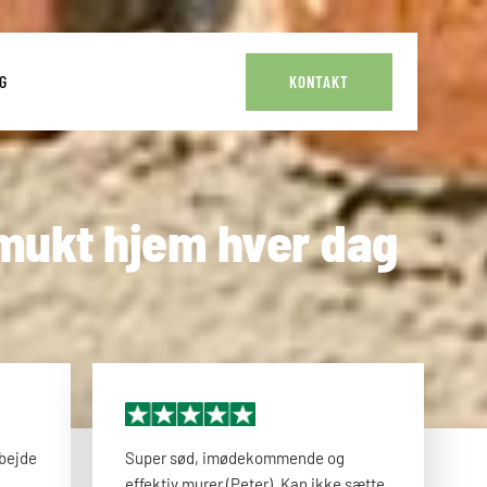
G
KONTAKT
smukt hjem hver dag
rbejde
Super sød, imødekommende og
effektiv murer (Peter). Kan ikke sætte