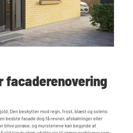
r facaderenovering
jold. Den beskytter mod regn, frost, blæst og solens
 den bedste facade dog få revner, afskalninger eller
an blive porøse, og murstenene kan begynde at
 slid kan hurtigt udvikle sig til større problemer som