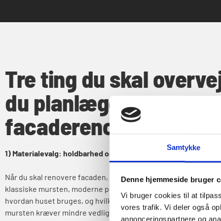
Tre ting du skal overve
du planlægger
facaderenovering
Samtykke
1) Materialevalg: holdbarhed og udtryk
Når du skal renovere facaden, er valget af materialer afgørend
Denne hjemmeside bruger c
klassiske mursten, moderne puds eller måske en kombination
Vi bruger cookies til at tilpas
hvordan huset bruges, og hvilke krav du har til vedligeholdelse
vores trafik. Vi deler også 
mursten kræver mindre vedligehold end puds, men puds kan g
annonceringspartnere og anal