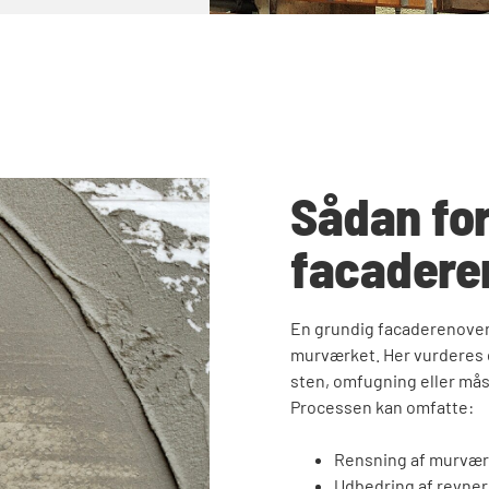
Sådan fo
facadere
En grundig facaderenover
murværket. Her vurderes d
sten, omfugning eller må
Processen kan omfatte:
Rensning af murværk
Udbedring af revner