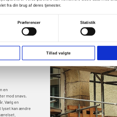
ere i samme
et fra din brug af deres tjenester.
ning.
Præferencer
Statistik
rm betydning for
 og frost ude,
får renoveret
er blot
Tillad valgte
arkant – vælg en
en en
tter mod snavs,
år. Vælg en
at lyset kan ændre
værelset.