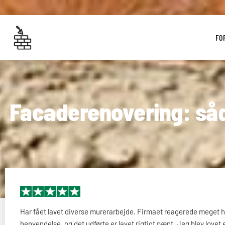
FO
Facaderenovering: såd
Har fået lavet diverse murerarbejde. Firmaet reagerede meget h
henvendelse, og det udførte er lavet rigtigt pænt. Jeg blev lovet