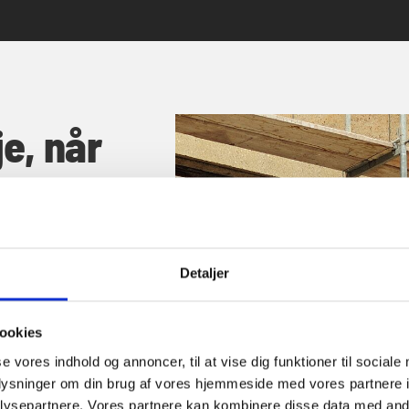
je, når
Detaljer
e. Skal du vælge
ookies
? Tænk over,
se vores indhold og annoncer, til at vise dig funktioner til sociale
. En robust
oplysninger om din brug af vores hjemmeside med vores partnere i
ive et mere
ysepartnere. Vores partnere kan kombinere disse data med andr