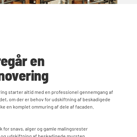
regår en
novering
ing starter altid med en professionel gennemgang af
et, om der er behov for udskiftning af beskadigede
ske en komplet ommuring af dele af facaden.
 for snavs, alger og gamle malingsrester
 og udskiftning af beskadigede mursten