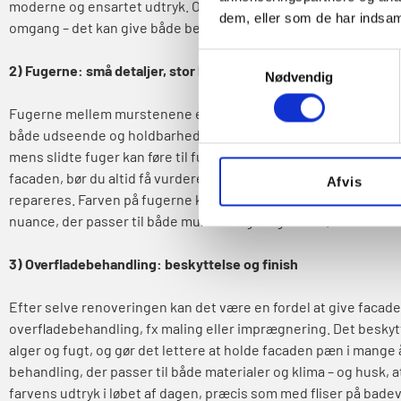
moderne og ensartet udtryk. Overvej også, om du vil efterisol
dem, eller som de har indsaml
omgang – det kan give både bedre komfort og lavere varmereg
Samtykkevalg
2) Fugerne: små detaljer, stor betydning
Nødvendig
Fugerne mellem murstenene er ofte oversete, men de har eno
både udseende og holdbarhed. Tætte, sunde fuger holder vand
mens slidte fuger kan føre til fugtskader og varmetab. Når du 
facaden, bør du altid få vurderet, om fugerne skal udskiftes ell
Afvis
repareres. Farven på fugerne kan også ændre husets udtryk m
nuance, der passer til både mursten og omgivelser.
3) Overfladebehandling: beskyttelse og finish
Efter selve renoveringen kan det være en fordel at give facad
overfladebehandling, fx maling eller imprægnering. Det besky
alger og fugt, og gør det lettere at holde facaden pæn i mange 
behandling, der passer til både materialer og klima – og husk, 
farvens udtryk i løbet af dagen, præcis som med fliser på bade