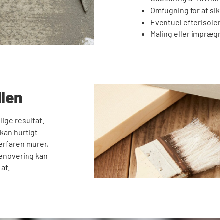
Omfugning for at si
Eventuel efterisoler
Maling eller impræg
llen
ige resultat.
 kan hurtigt
 erfaren murer,
renovering kan
 af.