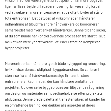
virksomhed, der varetager et bredt spektrum af mureropgaver,
lige fra flisearbejde til facaderenovering.
En væsentlig fordel
ved at vælge en murerentreprise er, at de ofte tilbyder at stå for
totalentreprisen. Det betyder, at virksomheden håndterer
indhentning af tilbud fra andre håndværkere og koordinerer
samarbejdet med hvert enkelt håndværker. Denne tilgang sikrer,
at du som kunde har kontrol over hele processen fra start til slut,
hvilket kan være yderst værdifuldt, især i store og komplekse
byggeprojekter.
Murerentrepriser håndtere typisk både nybyggeri og renovering,
hvilket viser deres alsidighed i byggebranchen. De varierer i
størrelse fra små håndværksmæssige firmaer til store
entreprenørvirksomheder, der kan håndtere omfattende
projekter. Ud over selve byggeprocessen tilbyder de rådgivning
om design og materialer samt vedligeholdelse efter projektets
afslutning. Denne brede palette af tjenester sikrer, at kunder får
en omfattende løsning, der dækker alle aspekter af deres
byggeprojekt.