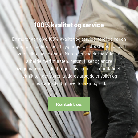
100% kvalitet og service
En murer kan give 100% kvalitet og service, fordi de har en
vigtig rolle i opførelsen af bygninger og strukturer, der skal
være sikre og holdbare. Murere er specialiserede i at
arbejde med mursten, beton, fliser og andre
byggematerialer, der bruges i byggeri. De er uddannet i
teknikker, der sikrer, at deres arbejde er solidt og
modstandsdygtigt over for vejr og slid.
Kontakt os