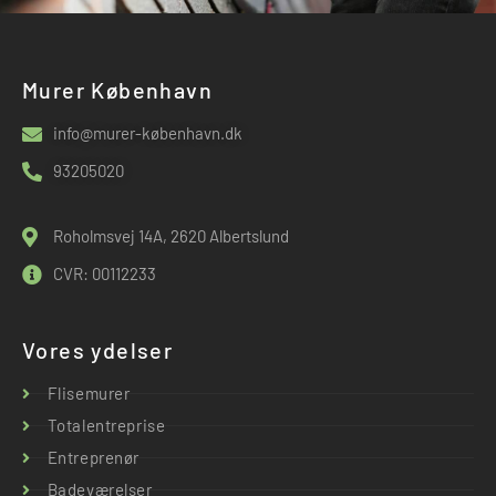
Murer København
info@murer-københavn.dk
93205020
Roholmsvej 14A, 2620 Albertslund
CVR: 00112233
Vores ydelser
Flisemurer
Totalentreprise
Entreprenør
Badeværelser