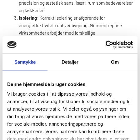
præcision og æstetisk sans, især i rum som badeværelser
og køkkener.
Isolering:
Korrekt isolering er afgørende for
energieffektivitet i enhver bygning. Murerentreprise
virksomheder arbejder med forskellige
isoleringsmaterialer og -teknikker for at sikre optimal
termisk komfort.
Facaderenovering:
Vedligeholdelse og renovering af
Samtykke
Detaljer
Om
bygningers facader er en vigtig service, der forbedrer
både bygningens udseende og funktionalitet.
Kloakarbejde:
Dette inkluderer installation, reparation og
Denne hjemmeside bruger cookies
vedligeholdelse af kloaksystemer, hvilket er vitalt for
enhver bolig- eller erhvervsbygning.
Vi bruger cookies til at tilpasse vores indhold og
Betonarbejde:
Beton er et alsidigt byggemateriale, og
annoncer, til at vise dig funktioner til sociale medier og til
murerentrepriser har kompetencerne til at arbejde med
at analysere vores trafik. Vi deler også oplysninger om
det i mange forskellige sammenhænge, lige fra
din brug af vores hjemmeside med vores partnere inden
fundament til dekorative elementer.
for sociale medier, annonceringspartnere og
analysepartnere. Vores partnere kan kombinere disse
data med andre oplysninger, du har givet dem, eller som