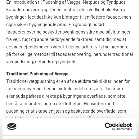
En Introduktion til Pudsning af Vægge, Netpuds og Tyndpuds
Facaderenovering spiller en central rolle i vedligeholdelsen af
bygninger, idet det ikke kun bidrager til en flottere facade, men
også sikrer bygningens levetid. En grundigt udført
facaderenovering beskytter bygningens ydre mod påvirkninger
fra vejr, fugt og andre nedbrydende faktorer, samtidig med at
det øger ejendommens værdi. I denne artikel vil vi se nærmere
på forskellige metoder til facaderenovering, herunder traditionel
vægpudsning, netpuds og tyndpuds.
Traditionel Pudsning af Vægge
Traditionel vægpudsning er en af de ældste teknikker inden for
facaderenovering. Denne metode indebærer, at et lag mørtel
eller puds påføres direkte på bygningens overflade, som ofte
består af mursten, beton eller letbeton. Hensigten med
pudsning er at skabe en jævn og beskyttende overflade, som
kan forberedes til yderligere behandling, såsom maling eller
kalkning.
Hvordan Udføres Traditionel Vægpudsning?