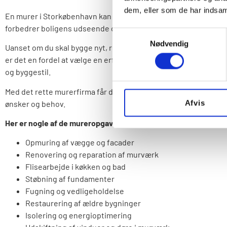
dem, eller som de har indsaml
En murer i Storkøbenhavn kan hjælpe med mange forskellige o
forbedrer boligens udseende og funktionalitet.
Samtykkevalg
Nødvendig
Uanset om du skal bygge nyt, renovere eller blot have løst min
er det en fordel at vælge en erfaren murermester, der kender ti
og byggestil.
Med det rette murerfirma får du rådgivning og løsninger, der 
Afvis
ønsker og behov.
Her er nogle af de mureropgaver, du kan få hjælp til
:
Opmuring af vægge og facader
Renovering og reparation af murværk
Flisearbejde i køkken og bad
Støbning af fundamenter
Fugning og vedligeholdelse
Restaurering af ældre bygninger
Isolering og energioptimering