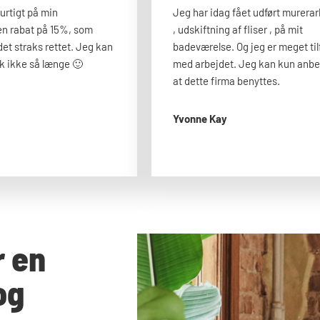
urtigt på min
Jeg har idag fået udført murera
 en rabat på 15%, som
, udskiftning af fliser , på mit
det straks rettet. Jeg kan
badeværelse. Og jeg er meget til
ok ikke så længe 🙂​
med arbejdet. Jeg kan kun anbe
at dette firma benyttes.
Yvonne Kay
r en
og