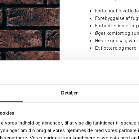
Forlænget levetid f
Forebyggelse af fug
Forbedret isolering
Øget komfort og su
Højere gensalgsværd
Et flottere og mer
Ved at investere i kvalite
hjem står stærkt – både nu
Detaljer
f en
ookies
se vores indhold og annoncer, til at vise dig funktioner til sociale
oplysninger om din brug af vores hjemmeside med vores partnere i
ysepartnere. Vores partnere kan kombinere disse data med andr