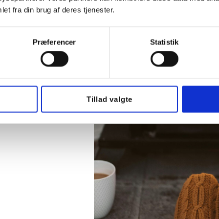
et fra din brug af deres tjenester.
pgaver, der både
Præferencer
Statistik
dre reparationer,
l lokale forhold
matcher dine
Tillad valgte