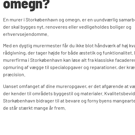
omegn?
En murer i Storkøbenhavn og omegn, er en uundværlig samarbe
der skal bygges nyt, renoveres eller vedligeholdes boliger og
erhvervsejendomme.
Med en dygtig murermester får du ikke blot håndværk af høj kv
rådgivning, der tager højde for både æstetik og funktionalitet.
murerfirma i Storkøbenhavn kan løse alt fra klassiske facader
opmuring af vægge til specialopgaver og reparationer, der kræ
præcision.
Uanset omfanget af dine mureropgaver, er det afgørende at væl
der kender til områdets byggestil og materialer. Kvalitetsbev
Storkøbenhavn bidrager til at bevare og forny byens mangeart
de står stærkt mange år frem.