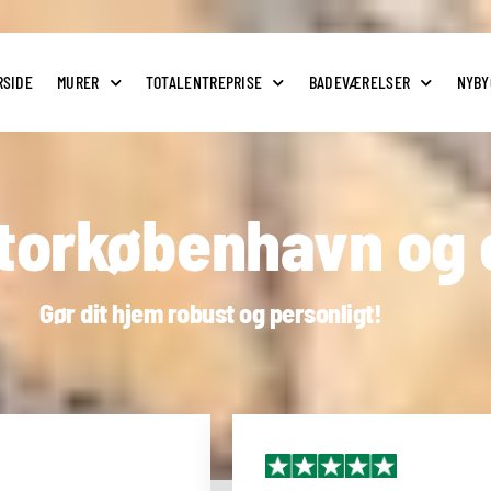
RSIDE
MURER
TOTALENTREPRISE
BADEVÆRELSER
NYBY
Storkøbenhavn og
Gør dit hjem robust og personligt!