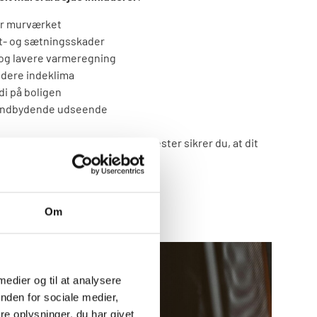
or murværket
t- og sætningsskader
 og lavere varmeregning
ndere indeklima
i på boligen
e indbydende udseende
tsløsninger fra en dygtig murermester sikrer du, at dit
 og i fremtiden.
Om
 medier og til at analysere
nden for sociale medier,
e oplysninger, du har givet