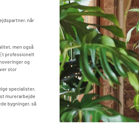
jdspartner, når
alitet, men også
 Et professionelt
enoveringer og
ver stor
ge specialister,
idst murerarbejde
ede bygninger, så