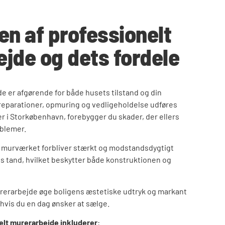
en af professionelt
jde og dets fordele
e er afgørende for både husets tilstand og din
 reparationer, opmuring og vedligeholdelse udføres
r i Storkøbenhavn, forebygger du skader, der ellers
oblemer.
at murværket forbliver stærkt og modstandsdygtigt
ens tand, hvilket beskytter både konstruktionen og
urerarbejde øge boligens æstetiske udtryk og markant
hvis du en dag ønsker at sælge.
elt murerarbejde inkluderer
: